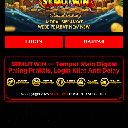
LOGIN
DAFTAR
SEMUTWIN — Tempat Main Digital
Paling Praktis, Login Kilat Anti Delay
© Copyright 2025
SEMUTWIN
POWERED SEO CHICK